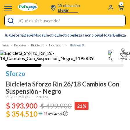
0
Mi ubicación
Elegir
¿Qué estás buscando?
Jugueteria
Bebé
Moda
Electro
Electrobelleza
Tecnología
Hogar
Belleza
D
Electrobelleza
Deportes
bicicletas
Bicicletas de Montaña
Bicicleta Sforzo Rin 26/18 Cambios Con Suspensión - Negro
Pijamas
Electro
Figuras Toy Story
Sforzo
Carters
Bicicleta Sforzo Rin 26/18 Cambios Con
Suspensión - Negro
Silla Mecedora Bebé
PLU:
1195839
REF:
270173
Bebes
$
393
.
900
$
499
.
900
21%
Cuna Colecho
$ 354.510
Davivienda
Cartas Pokemon