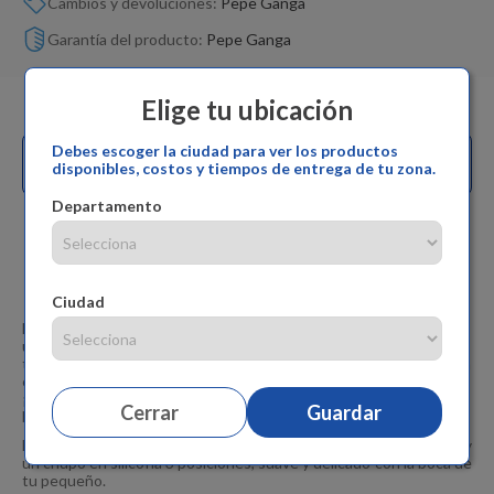
Cambios y devoluciones:
Pepe Ganga
Garantía del producto:
Pepe Ganga
Elige tu ubicación
Debes escoger la ciudad para ver los productos
Compra con
y
solicita tu
disponibles, costos y tiempos de entrega de tu zona.
cupo.
Departamento
Caraterística
Ciudad
Este fantástico Tetero cuenta con un diseño de cuello ancho y
un chupo en silicona 3 posiciones, suave y delicado con la boca de
tu pequeño. Además, cuenta con un hermoso diseño inspirado en
el ratoncito Mickey Mouse que seguro a tu bebé le encantará.
¡No esperes más y anímate a llevarlo ahora! Recomendado para
Cerrar
Guardar
bebés desde los 0 meses en adelante.
Este fantástico Tetero cuenta con un diseño de cuello ancho y
un chupo en silicona 3 posiciones, suave y delicado con la boca de
tu pequeño.