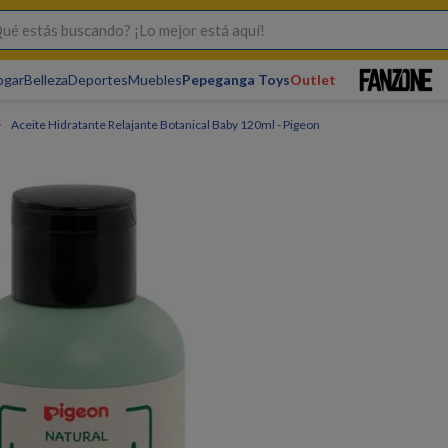
s buscando? ¡Lo mejor está aquí!
ogar
Belleza
Deportes
Muebles
Pepeganga Toys
Outlet
Aceite Hidratante Relajante Botanical Baby 120ml - Pigeon