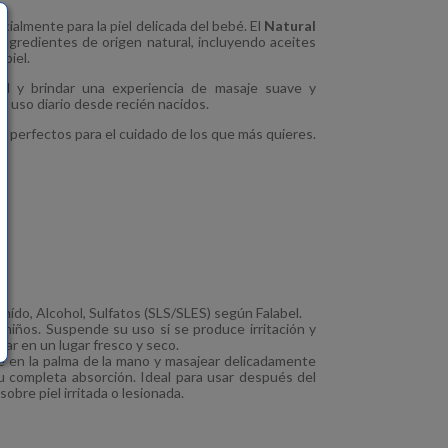
ialmente para la piel delicada del bebé. El
Natural
ngredientes de origen natural, incluyendo aceites
 piel.
iel y brindar una experiencia de masaje suave y
el uso diario desde recién nacidos.
é
perfectos para el cuidado de los que más quieres.
hído, Alcohol, Sulfatos (SLS/SLES) según Falabel.
niños. Suspende su uso si se produce irritación y
ar en un lugar fresco y seco.
 en la palma de la mano y masajear delicadamente
u completa absorción. Ideal para usar después del
sobre piel irritada o lesionada.