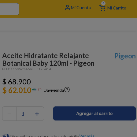
0
Aceite Hidratante Relajante
Pigeon
Botanical Baby 120ml - Pigeon
PLU:
115996546
REF:
178414
$
68
.
900
$ 62.010
Davivienda
－
＋
Agregar al carrito
Ver más
Disponible para despacho a domicilio