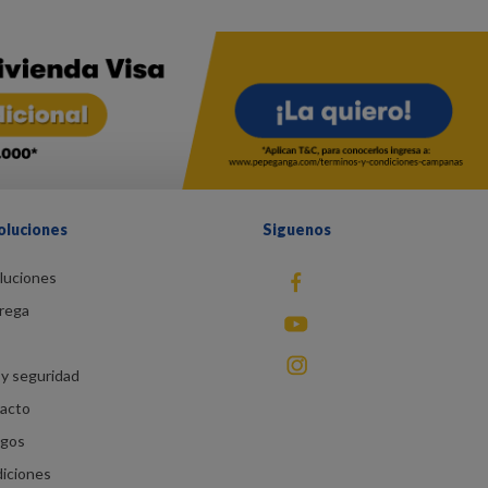
oluciones
Siguenos
luciones
fb
rega
You Tube
instagram
y seguridad
racto
agos
diciones