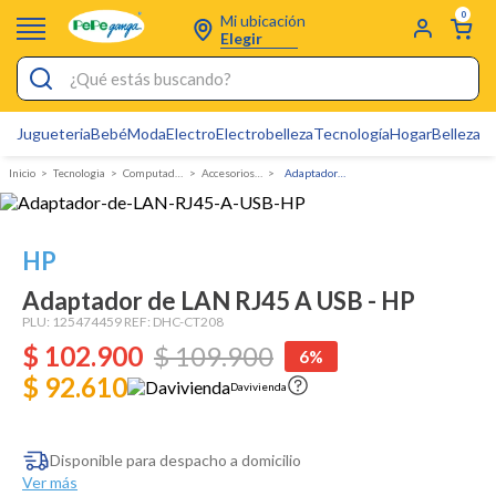
0
Mi ubicación
Elegir
¿Qué estás buscando?
Jugueteria
Bebé
Moda
Electro
Electrobelleza
Tecnología
Hogar
Belleza
D
Electrobelleza
Tecnologia
Computadores y accesorios
Accesorios para computadores
Adaptador de LAN RJ45 A USB - HP
Pijamas
Electro
HP
Figuras Toy Story
Adaptador de LAN RJ45 A USB - HP
Carters
PLU:
125474459
REF:
DHC-CT208
$
102
Silla Mecedora Bebé
.
900
$
109
.
900
6%
$ 92.610
Bebes
Davivienda
Cuna Colecho
Disponible para despacho a domicilio
Cartas Pokemon
Ver más