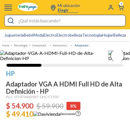
0
Mi ubicación
Elegir
¿Qué estás buscando?
Jugueteria
Bebé
Moda
Electro
Electrobelleza
Tecnología
Hogar
Belleza
D
Electrobelleza
Tecnologia
Computadores y accesorios
Accesorios para computadores
Adaptador VGA A HDMI Full HD de Alta Definición - HP
Pijamas
Electro
Figuras Toy Story
HP
Carters
Adaptador VGA A HDMI Full HD de Alta
Definición - HP
Silla Mecedora Bebé
PLU:
125474460
REF:
DHC-CT500
Bebes
$
54
.
900
$
59
.
900
8%
Cuna Colecho
$ 49.410
Davivienda
Cartas Pokemon