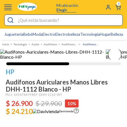
0
Mi ubicación
Elegir
¿Qué estás buscando?
Jugueteria
Bebé
Moda
Electro
Electrobelleza
Tecnología
Hogar
Belleza
D
Electrobelleza
Tecnologia
Audio
Audifonos
Audífonos con cable
Audífonos Auriculares Manos Libres DHH-1112 Blanco - HP
Pijamas
Electro
Figuras Toy Story
HP
Carters
Audífonos Auriculares Manos Libres
DHH-1112 Blanco - HP
Cartas Pokemon
PLU:
125474479
REF:
DHH-1112-WT
Silla Mecedora Bebé
$
26
.
900
$
29
.
900
10%
Bebes
$ 24.210
Davivienda
Cuna Colecho