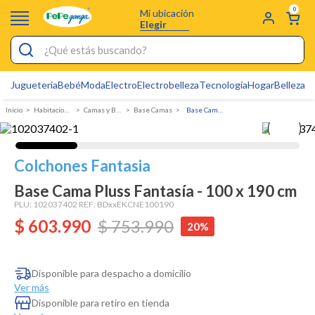
0
Mi ubicación
Elegir
¿Qué estás buscando?
Jugueteria
Bebé
Moda
Electro
Electrobelleza
Tecnología
Hogar
Belleza
D
Electrobelleza
Habitacion y Colchones
Camas y Base Camas
Base Camas
Base Cama Pluss Fantasía - 100 x 190 cm
Pijamas
Electro
Colchones Fantasia
Figuras Toy Story
Base Cama Pluss Fantasía - 100 x 190 cm
Carters
PLU:
102037402
REF:
BDxxEKCNE100190
$
603
Silla Mecedora Bebé
.
990
$
753
.
990
20%
Bebes
Cuna Colecho
Disponible para despacho a domicilio
Ver más
Cartas Pokemon
Disponible para retiro en tienda