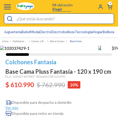
0
Mi ubicación
Elegir
¿Qué estás buscando?
Jugueteria
Bebé
Moda
Electro
Electrobelleza
Tecnología
Hogar
Belleza
D
Electrobelleza
Habitacion y Colchones
Camas y Base Camas
Base Camas
Base Cama Pluss Fantasía - 120 x 190 cm
Pijamas
Electro
Colchones Fantasia
Figuras Toy Story
Base Cama Pluss Fantasía - 120 x 190 cm
Carters
PLU:
102037429
REF:
BDxxEKCNE120190
$
610
Silla Mecedora Bebé
.
990
$
762
.
990
20%
Bebes
Cuna Colecho
Disponible para despacho a domicilio
Ver más
Cartas Pokemon
Disponible para retiro en tienda