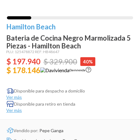
Dinosaurio Juguete
Hamilton Beach
Bateria de Cocina Negro Marmolizada 5
Piezas - Hamilton Beach
PLU:
125478872
REF:
HB48647
$
197
.
940
$
329
.
900
40%
$ 178.146
Davivienda
Disponible para despacho a domicilio
Ver más
Disponible para retiro en tienda
Ver más
Vendido por:
Pepe Ganga