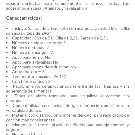
cocina
perfectas para complementar y renovar todos tus
accesorios en casa. ¡Anímate y llévala ahora!
Características:
Incluye: Sarten de 24 cm, Olla con mango y tapa de 18 cm, Olla
con asas y tapa de 24cm.
Capacidad: Olla de 5 L; Olla de 2,2 L; Sartén de 2,3 L.
Número de piezas en total: 5.
Número de tapas: 2.
Número de mangos: 2.
Apto para horno: No.
Apto para lavavajillas: No.
Apto para cocina de inducción: No.
Antiadherente: Si.
Temperatura máxima: 250 °C.
Con fondo difusor: Si.
Recubrimiento cerámico antiadherente de fácil limpieza y sin
adherencia de alimentos.
Tapas de vidrio templado para visualizar la cocción sin
destapar.
Compatibilidad con cocinas de gas e inducción, ampliando su
versatilidad de uso.
Material con distribución uniforme del calor para resultados de
cocción más consistentes.
Mangos resistentes al calor diseñados para manejo cómodo y
seguro.
Hecho en China.