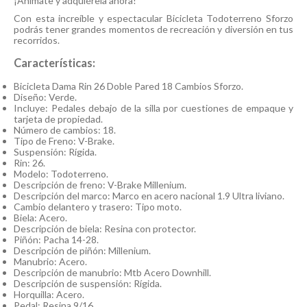
¡Anímate y adquiérela ahora!
Con esta increíble y espectacular Bicicleta Todoterreno Sforzo
podrás tener grandes momentos de recreación y diversión en tus
recorridos.
Características:
Bicicleta Dama Rin 26 Doble Pared 18 Cambios Sforzo.
Diseño: Verde.
Incluye: Pedales debajo de la silla por cuestiones de empaque y
tarjeta de propiedad.
Número de cambios: 18.
Tipo de Freno: V-Brake.
Suspensión: Rígida.
Rin: 26.
Modelo: Todoterreno.
Descripción de freno: V-Brake Millenium.
Descripción del marco: Marco en acero nacional 1.9 Ultra liviano.
Cambio delantero y trasero: Tipo moto.
Biela: Acero.
Descripción de biela: Resina con protector.
Piñón: Pacha 14-28.
Descripción de piñón: Millenium.
Manubrio: Acero.
Descripción de manubrio: Mtb Acero Downhill.
Descripción de suspensión: Rígida.
Horquilla: Acero.
Pedal: Resina 9/16.