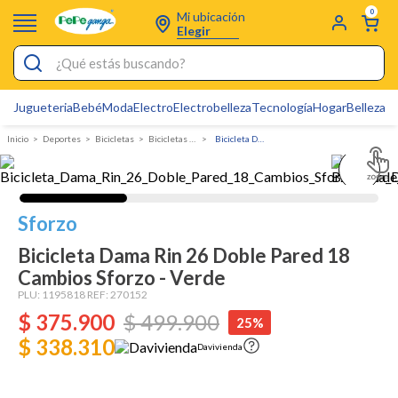
0
Mi ubicación
Elegir
¿Qué estás buscando?
Jugueteria
Bebé
Moda
Electro
Electrobelleza
Tecnología
Hogar
Belleza
D
Electrobelleza
Deportes
bicicletas
Bicicletas de Montaña
Bicicleta Dama Rin 26 Doble Pared 18 Cambios Sforzo - Verde
Pijamas
Electro
Figuras Toy Story
Sforzo
Carters
Bicicleta Dama Rin 26 Doble Pared 18
Cambios Sforzo - Verde
Silla Mecedora Bebé
PLU:
1195818
REF:
270152
Bebes
$
375
.
900
$
499
.
900
25%
$ 338.310
Cuna Colecho
Davivienda
Cartas Pokemon