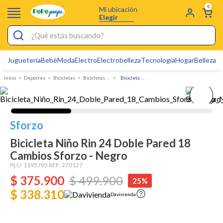
0
Mi ubicación
Elegir
¿Qué estás buscando?
Jugueteria
Bebé
Moda
Electro
Electrobelleza
Tecnología
Hogar
Belleza
D
Electrobelleza
Deportes
bicicletas
Bicicletas Infantiles
Bicicleta Niño Rin 24 Doble Pared 18 Cambios Sforzo - Negro
Pijamas
Electro
Figuras Toy Story
Sforzo
Carters
Bicicleta Niño Rin 24 Doble Pared 18
Cambios Sforzo - Negro
Cartas Pokemon
PLU:
1195793
REF:
270127
Silla Mecedora Bebé
$
375
.
900
$
499
.
900
25%
$ 338.310
Bebes
Davivienda
Cuna Colecho