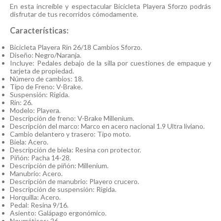
En esta increíble y espectacular Bicicleta Playera Sforzo podrás
disfrutar de tus recorridos cómodamente.
Características:
Bicicleta Playera Rin 26/18 Cambios Sforzo.
Diseño: Negro/Naranja.
Incluye: Pedales debajo de la silla por cuestiones de empaque y
tarjeta de propiedad.
Número de cambios: 18.
Tipo de Freno: V-Brake.
Suspensión: Rígida.
Rin: 26.
Modelo: Playera.
Descripción de freno: V-Brake Millenium.
Descripción del marco: Marco en acero nacional 1.9 Ultra liviano.
Cambio delantero y trasero: Tipo moto.
Biela: Acero.
Descripción de biela: Resina con protector.
Piñón: Pacha 14-28.
Descripción de piñón: Millenium.
Manubrio: Acero.
Descripción de manubrio: Playero crucero.
Descripción de suspensión: Rígida.
Horquilla: Acero.
Pedal: Resina 9/16.
Asiento: Galápago ergonómico.
Neumáticos: 26.