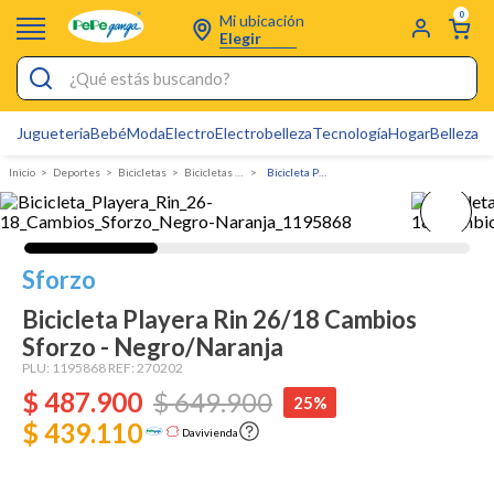
0
Mi ubicación
Elegir
¿Qué estás buscando?
Jugueteria
Bebé
Moda
Electro
Electrobelleza
Tecnología
Hogar
Belleza
D
Electrobelleza
Deportes
bicicletas
Bicicletas de Montaña
Bicicleta Playera Rin 26/18 Cambios Sforzo - Negro/Naranja
Pijamas
Electro
Figuras Toy Story
Sforzo
Carters
Bicicleta Playera Rin 26/18 Cambios
Sforzo - Negro/Naranja
Silla Mecedora Bebé
PLU:
1195868
REF:
270202
Bebes
$
487
.
900
$
649
.
900
25%
Cuna Colecho
$ 439.110
Davivienda
Cartas Pokemon