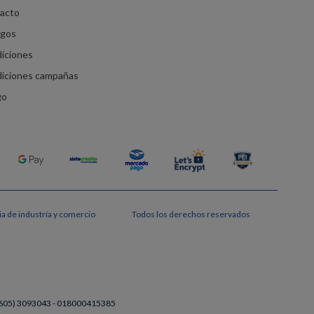
racto
agos
diciones
diciones campañas
go
a de industría y comercio
Todos los derechos reservados
a (605) 3093043 - 018000415385