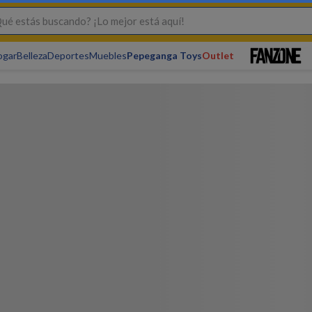
s buscando? ¡Lo mejor está aquí!
ogar
Belleza
Deportes
Muebles
Pepeganga Toys
Outlet