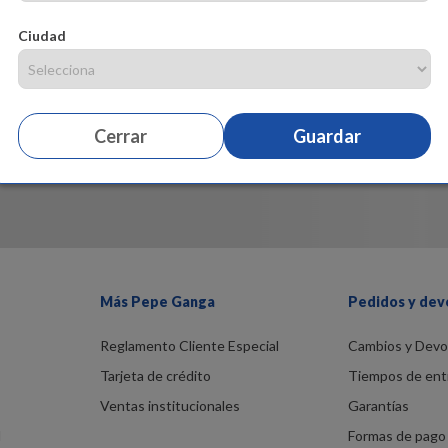
Ciudad
Cerrar
Guardar
Más Pepe Ganga
Pedidos y dev
Reglamento Cliente Especial
Cambios y Devo
Tarjeta de crédito
Tiempos de ent
Ventas institucionales
Garantías
d
Formas de pago 