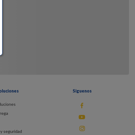
oluciones
Siguenos
luciones
fb
rega
You Tube
instagram
y seguridad