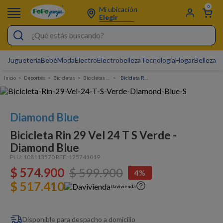
0
Mi ubicación
Elegir
¿Qué estás buscando?
Jugueteria
Bebé
Moda
Electro
Electrobelleza
Tecnología
Hogar
Belleza
D
Electrobelleza
Deportes
bicicletas
Bicicletas Urbanas
Bicicleta Rin 29 Vel 24 T S Verde - Diamond Blue
Pijamas
Electro
Diamond Blue
Figuras Toy Story
Bicicleta Rin 29 Vel 24 T S Verde -
Carters
Diamond Blue
Cartas Pokemon
PLU:
108113570
REF:
125741019
$
574
.
900
$
599
.
900
4%
Silla Mecedora Bebé
$ 517.410
Davivienda
Bebes
Cuna Colecho
Disponible para despacho a domicilio