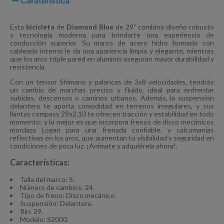
Caraterística
Esta
bicicleta
de
Diamond Blue
de 29” combina diseño robusto
y tecnología moderna para brindarte una experiencia de
conducción superior. Su marco de acero hidro formado con
cableado interno le da una apariencia limpia y elegante, mientras
que los aros triple pared en aluminio aseguran mayor durabilidad y
resistencia.
Con un tensor Shimano y palancas de 3x8 velocidades, tendrás
un cambio de marchas preciso y fluido, ideal para enfrentar
subidas, descensos o caminos urbanos. Además, la suspensión
delantera te aporta comodidad en terrenos irregulares, y sus
llantas compass 29x2.10 te ofrecen tracción y estabilidad en todo
momento; y lo mejor es que incorpora frenos de disco mecánicos
mordaza Logan para una frenada confiable, y calcomanías
reflectivas en los aros, que aumentan tu visibilidad y seguridad en
condiciones de poca luz. ¡Anímate y adquiérela ahora!.
Características:
Talla del marco: S.
Número de cambios: 24.
Tipo de freno: Disco mecánico.
Suspensión: Delantera.
Rin: 29.
Modelo: S2000.