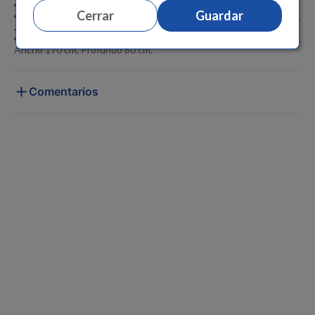
Hecho en China.
Cerrar
Guardar
Medidas aproximadas de la bicicleta plegada: Alto 146 cm,
Ancho 22 cm, Profundo 77 cm.
Medidas aproximadas de la bicicleta armada: Alto 110 cm,
Ancho 170 cm, Profundo 80 cm.
Comentarios