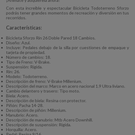
¡Anímate y adquiérela ahora!
Con esta increíble y espectacular Bicicleta Todoterreno Sforzo
podrás tener grandes momentos de recreación y diversión en tus
recorridos.
Características:
Bicicleta Sforzo Rin 26 Doble Pared 18 Cambios.
Diseño: Azul.
Incluye: Pedales debajo de la silla por cuestiones de empaque y
tarjeta de propiedad.
Número de cambios: 18.
Tipo de Freno: V-Brake.
Suspensión: Rígida.
Rin: 26.
Modelo: Todoterreno.
Descripción de freno: V-Brake Millenium.
Descripción del marco: Marco en acero nacional 1.9 Ultra liviano.
Cambio delantero y trasero: Tipo moto.
Biela: Acero.
Descripción de biela: Resina con protector.
Piñón: Pacha 14-28.
Descripción de piñón: Millenium.
Manubrio: Acero.
Descripción de manubrio: Mtb Acero Downhill.
Descripción de suspensión: Rígida.
Horquilla: Acero.
Pedal: Resina 9/16.