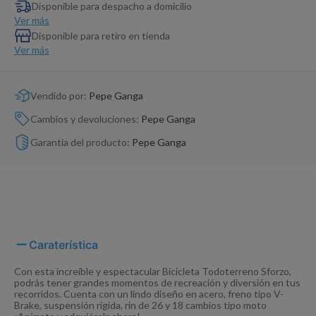
Dinosaurio Juguete
Disponible para despacho a domicilio
Ver más
Disponible para retiro en tienda
Ver más
Vendido por:
Pepe Ganga
Cambios y devoluciones:
Pepe Ganga
Garantía del producto:
Pepe Ganga
Caraterística
Con esta increíble y espectacular Bicicleta Todoterreno Sforzo,
podrás tener grandes momentos de recreación y diversión en tus
recorridos. Cuenta con un lindo diseño en acero, freno tipo V-
Brake, suspensión rígida, rin de 26 y 18 cambios tipo moto