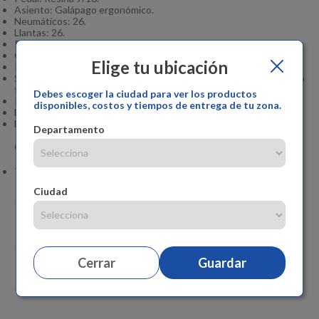
Asiento: Galápago ergonómico.
Neumáticos: 26.
Llantas: 26.
Rayos: Liso.
Cubierta: Taco.
Elige tu ubicación
Peso máximo del usuario: 90.
Se recomienda ajustar en su totalidad para un correcto
funcionamiento.
Debes escoger la ciudad para ver los productos
Requiere armado: No.
disponibles, costos y tiempos de entrega de tu zona.
Material del marco: Acero.
Hecho en Colombia.
Departamento
Garantía del Proveedor:
Tiene una garantía de 12 meses por marco y tenedor.
Ciudad
Especificaciones
Cerrar
Guardar
Comentarios