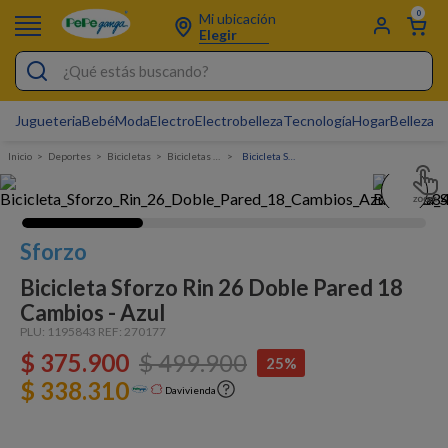
0
Mi ubicación
Elegir
¿Qué estás buscando?
Jugueteria
Bebé
Moda
Electro
Electrobelleza
Tecnología
Hogar
Belleza
D
Electrobelleza
Deportes
bicicletas
Bicicletas de Montaña
Bicicleta Sforzo Rin 26 Doble Pared 18 Cambios - Azul
Pijamas
Electro
Figuras Toy Story
Sforzo
Carters
Bicicleta Sforzo Rin 26 Doble Pared 18
Cambios - Azul
Silla Mecedora Bebé
PLU:
1195843
REF:
270177
Bebes
$
375
.
900
$
499
.
900
25%
$ 338.310
Cartas Pokemon
Davivienda
Cuna Colecho