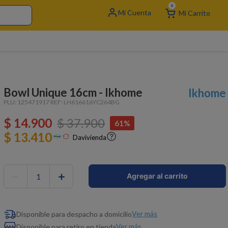
0
Bowl Unique 16cm - Ikhome
Ikhome
PLU:
125471917
REF:
LH616616YC264BG
$
14
.
900
$
37
.
900
61%
$ 13.410
Davivienda
－
＋
Agregar al carrito
Ver más
Disponible para despacho a domicilio
Ver más
Disponible para retiro en tienda