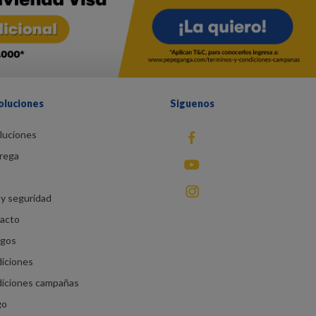
oluciones
Siguenos
luciones
fb
rega
You Tube
instagram
y seguridad
racto
agos
diciones
diciones campañas
go