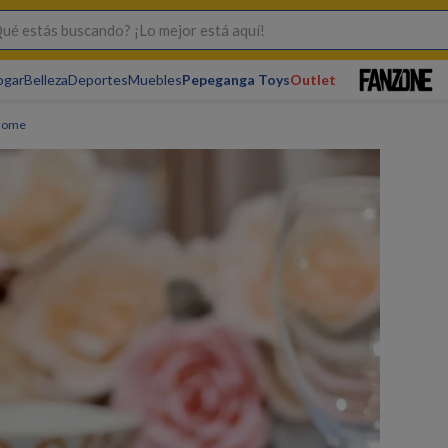
s buscando? ¡Lo mejor está aquí!
ogar
Belleza
Deportes
Muebles
Pepeganga Toys
Outlet
khome