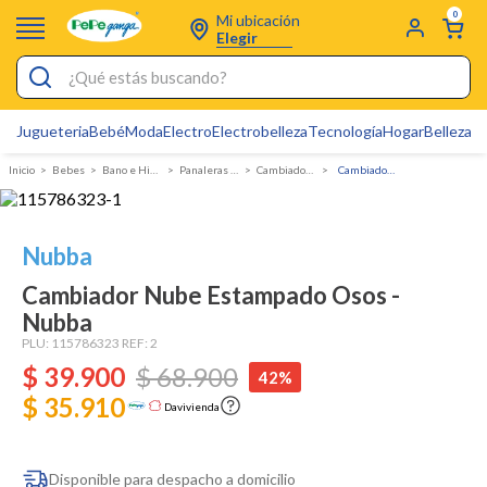
0
Mi ubicación
Elegir
¿Qué estás buscando?
Jugueteria
Bebé
Moda
Electro
Electrobelleza
Tecnología
Hogar
Belleza
D
Electrobelleza
Bebes
Bano e Higiene
Panaleras y cambiadores
Cambiadores
Cambiador Nube Estampado Osos - Nubba
Pijamas
Electro
Nubba
Figuras Toy Story
Cambiador Nube Estampado Osos -
Carters
Nubba
Silla Mecedora Bebé
PLU:
115786323
REF:
2
$
39
.
900
$
68
.
900
42%
Bebes
$ 35.910
Davivienda
Cuna Colecho
Cartas Pokemon
Disponible para despacho a domicilio