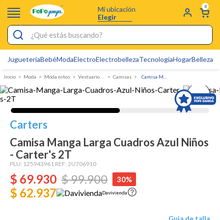
0
Mi ubicación
Elegir
¿Qué estás buscando?
Jugueteria
Bebé
Moda
Electro
Electrobelleza
Tecnología
Hogar
Belleza
D
Electrobelleza
Moda
Moda niños
Vestuario Exterior Niño
Camisas
Camisa Manga Larga Cuadros Azul Niños - Carter's
Pijamas
Electro
Figuras Toy Story
Carters
Carters
Camisa Manga Larga Cuadros Azul Niños
- Carter's 2T
Cartas Pokemon
PLU:
125943961
REF:
2U706910
Silla Mecedora Bebé
$
69
.
930
$
99
.
900
30%
Cuna Colecho
$ 62.937
Davivienda
Bebes
Guia de talla