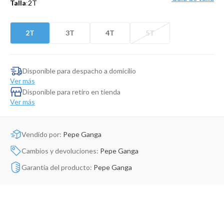
Talla
:
2T
Dinosaurio Juguete
2T
3T
4T
5T
Disponible para despacho a domicilio
Ver más
Disponible para retiro en tienda
Ver más
Vendido por:
Pepe Ganga
Cambios y devoluciones:
Pepe Ganga
Garantía del producto:
Pepe Ganga