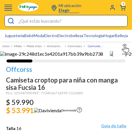
0
Mi ubicación
Elegir
¿Qué estás buscando?
Jugueteria
Bebé
Moda
Electro
Electrobelleza
Tecnología
Hogar
Belleza
D
Electrobelleza
Moda
Moda niñas
Vestuario Exterior Niña
Camisetas
Camiseta croptop para niña con manga sisa
Pijamas
Electro
Offcorss
Figuras Toy Story
Camiseta croptop para niña con manga
Carters
sisa Fucsia 16
Cartas Pokemon
PLU:
125947990
REF:
7704566716599-1120685
$
59
.
990
Silla Mecedora Bebé
$ 53.991
Davivienda
Bebes
Cuna Colecho
Guia de talla
Talla
:
16