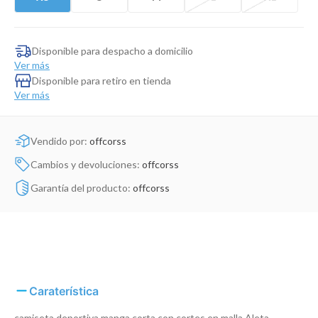
Dinosaurio Juguete
Disponible para despacho a domicilio
Ver más
Disponible para retiro en tienda
Ver más
Vendido por:
offcorss
Cambios y devoluciones:
offcorss
Garantía del producto:
offcorss
Caraterística
camiseta deportiva manga corta con cortes en malla Aleta.