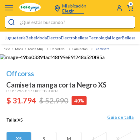
0
Mi ubicación
Elegir
¿Qué estás buscando?
Jugueteria
Bebé
Moda
Electro
Electrobelleza
Tecnología
Hogar
Belleza
D
Electrobelleza
Moda
Moda Mujer
Deportivo para Mujer
Camisetas y polos
Camiseta manga corta
Pijamas
Electro
Offcorss
Figuras Toy Story
Camiseta manga corta Negro XS
Carters
PLU:
125601177
REF:
1203013
$
31
Silla Mecedora Bebé
.
794
$
52
.
990
40%
Bebes
Guia de talla
Talla
:
XS
Cuna Colecho
Cartas Pokemon
XS
S
M
L
XL