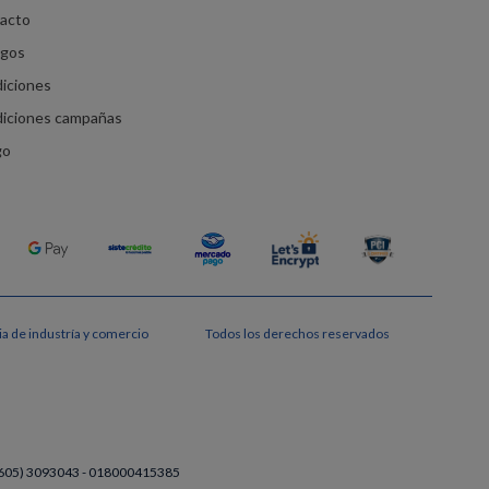
racto
agos
diciones
diciones campañas
go
a de industría y comercio
Todos los derechos reservados
a (605) 3093043 - 018000415385