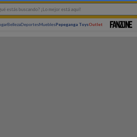
s buscando? ¡Lo mejor está aquí!
ogar
Belleza
Deportes
Muebles
Pepeganga Toys
Outlet