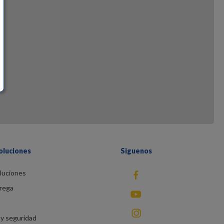
oluciones
Siguenos
luciones
fb
rega
You Tube
instagram
y seguridad