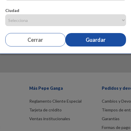
Ciudad
Cerrar
Guardar
Más Pepe Ganga
Pedidos y dev
Reglamento Cliente Especial
Cambios y Devo
Tarjeta de crédito
Tiempos de ent
Ventas institucionales
Garantías
d
Formas de pago 