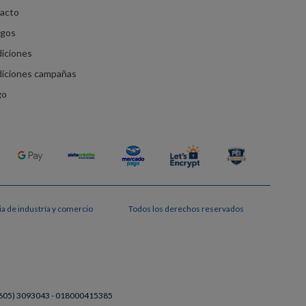
racto
agos
diciones
diciones campañas
go
a de industría y comercio
Todos los derechos reservados
a (605) 3093043 - 018000415385