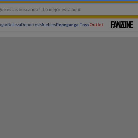
s buscando? ¡Lo mejor está aquí!
ogar
Belleza
Deportes
Muebles
Pepeganga Toys
Outlet