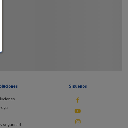
oluciones
Siguenos
luciones
fb
rega
You Tube
instagram
y seguridad