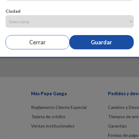
Ciudad
Cerrar
Guardar
Más Pepe Ganga
Pedidos y dev
Reglamento Cliente Especial
Cambios y Devo
Tarjeta de crédito
Tiempos de ent
Ventas institucionales
Garantías
d
Formas de pago 