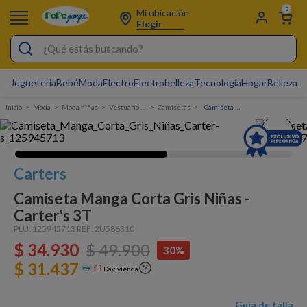
0
Mi ubicación
Elegir
¿Qué estás buscando?
Jugueteria
Bebé
Moda
Electro
Electrobelleza
Tecnología
Hogar
Belleza
D
Electrobelleza
Moda
Moda niñas
Vestuario Exterior Niña
Camisetas
Camiseta Manga Corta Gris Niñas - Carter's
Pijamas
Electro
Figuras Toy Story
Carters
Carters
Camiseta Manga Corta Gris Niñas -
Carter's 3T
Cartas Pokemon
PLU:
125945713
REF:
2U586310
Silla Mecedora Bebé
$
34
.
930
$
49
.
900
30%
Bebes
$ 31.437
Davivienda
Cuna Colecho
Guia de talla