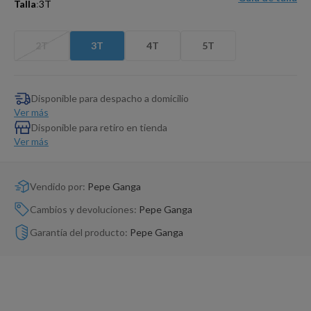
Talla
:
3T
Dinosaurio Juguete
2T
3T
4T
5T
Disponible para despacho a domicilio
Ver más
Disponible para retiro en tienda
Ver más
Vendido por:
Pepe Ganga
Cambios y devoluciones:
Pepe Ganga
Garantía del producto:
Pepe Ganga