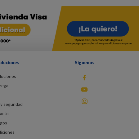
oluciones
Siguenos
luciones
fb
rega
You Tube
instagram
y seguridad
racto
agos
diciones