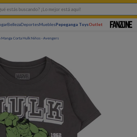
s buscando? ¡Lo mejor está aquí!
ogar
Belleza
Deportes
Muebles
Pepeganga Toys
Outlet
 Manga Corta Hulk Niños - Avengers