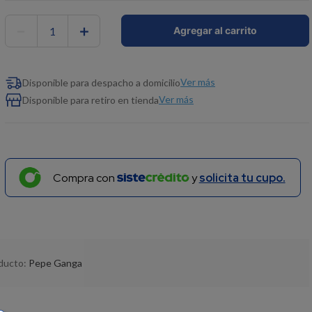
－
＋
Agregar al carrito
Ver más
Disponible para despacho a domicilio
Ver más
Disponible para retiro en tienda
Compra con
y
solicita tu cupo.
oducto:
Pepe Ganga