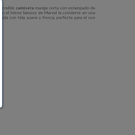
ncreíble
camiseta
manga corta con estampado de
 con el héroe famoso de Marvel la convierte en una
orada con tela suave y fresca, perfecta para el uso