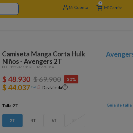
0
Camiseta Manga Corta Hulk
Avenger
Niños - Avengers 2T
PLU:
125945101
REF:
MVPG014
$
48
.
930
$
69
.
900
30%
$ 44.037
Davivienda
Guia de talla
Talla
:
2T
2T
4T
6T
8T