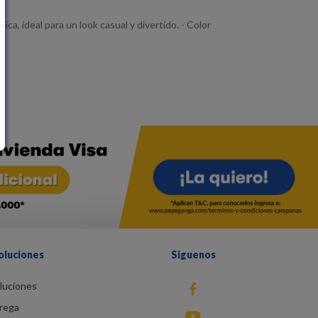
ca, ideal para un look casual y divertido. - Color
oluciones
Siguenos
luciones
fb
rega
You Tube