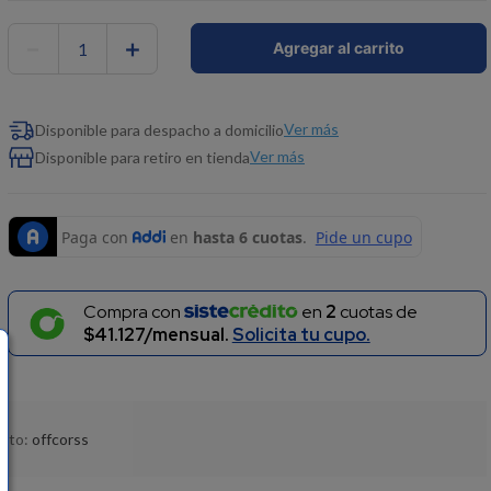
－
＋
Agregar al carrito
Ver más
Disponible para despacho a domicilio
Ver más
Disponible para retiro en tienda
Compra con
en
2
cuotas de
$41.127/mensual.
Solicita tu cupo.
ucto:
offcorss