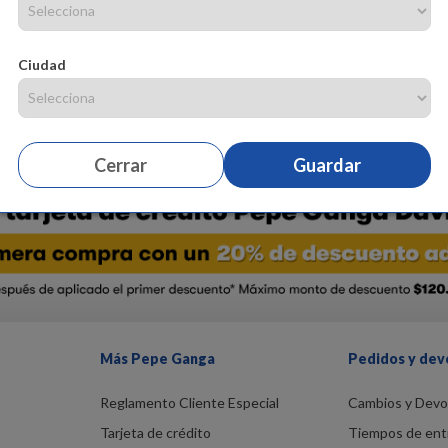
Camiseta manga corta en tejido de punto silueta Crop con cintura elasti
amarillo Composición: 99% algodón 1% elastano. ¡Compra ya!
Ciudad
Cerrar
Guardar
Más Pepe Ganga
Pedidos y dev
Reglamento Cliente Especial
Cambios y Devo
Tarjeta de crédito
Tiempos de ent