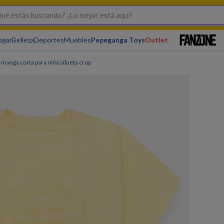
s buscando? ¡Lo mejor está aquí!
ogar
Belleza
Deportes
Muebles
Pepeganga Toys
Outlet
manga corta para niña silueta crop