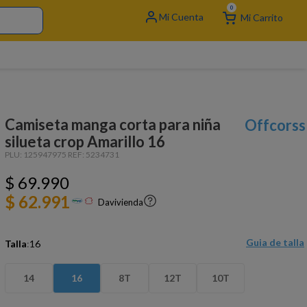
0
Camiseta manga corta para niña
Offcorss
silueta crop Amarillo 16
PLU:
125947975
REF:
5234731
$
69
.
990
$ 62.991
Davivienda
Guia de talla
Talla
:
16
14
16
8T
12T
10T