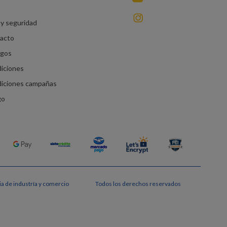
instagram
y seguridad
racto
agos
diciones
diciones campañas
go
a de industría y comercio
Todos los derechos reservados