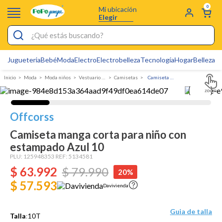
0
Mi ubicación
Elegir
¿Qué estás buscando?
Jugueteria
Bebé
Moda
Electro
Electrobelleza
Tecnología
Hogar
Belleza
D
Electrobelleza
Moda
Moda niños
Vestuario Exterior Niño
Camisetas
Camiseta manga corta para niño con estampado
Pijamas
Electro
Offcorss
Figuras Toy Story
Camiseta manga corta para niño con
Carters
estampado Azul 10
Silla Mecedora Bebé
PLU:
125948353
REF:
5134581
$
63
.
992
$
79
.
990
20%
Bebes
$ 57.593
Davivienda
Cartas Pokemon
Cuna Colecho
Guia de talla
Talla
:
10T