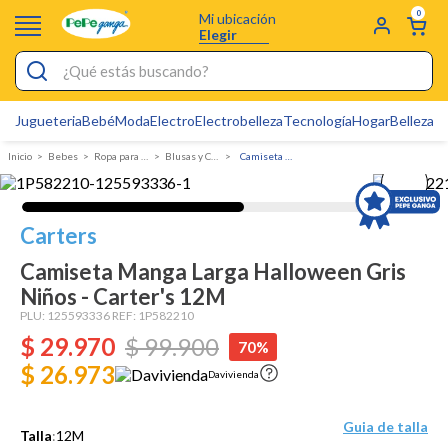
0
Mi ubicación
Elegir
¿Qué estás buscando?
Jugueteria
Bebé
Moda
Electro
Electrobelleza
Tecnología
Hogar
Belleza
D
Electrobelleza
Bebes
Ropa para bebé
Blusas y Camisetas
Camiseta Manga Larga Halloween Gris Niños - Carter's
Pijamas
Electro
Carters
Figuras Toy Story
Camiseta Manga Larga Halloween Gris
Carters
Niños - Carter's 12M
Silla Mecedora Bebé
PLU:
125593336
REF:
1P582210
$
29
.
970
$
99
.
900
70%
Bebes
$ 26.973
Davivienda
Cuna Colecho
Cartas Pokemon
Guia de talla
Talla
:
12M