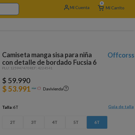
0
Camiseta manga sisa para niña
Offcorss
con detalle de bordado Fucsia 6
PLU:
125947470
REF:
4224541
$
59
.
990
$ 53.991
Davivienda
Guia de talla
Talla
:
6T
2T
3T
4T
5T
6T