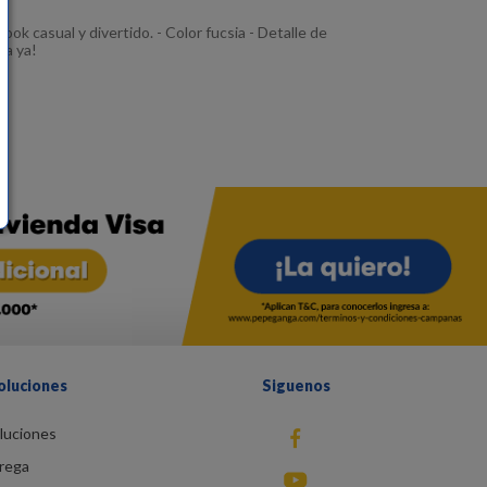
ook casual y divertido. - Color fucsia - Detalle de
ra ya!
oluciones
Siguenos
luciones
fb
rega
You Tube