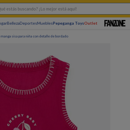
s buscando? ¡Lo mejor está aquí!
ogar
Belleza
Deportes
Muebles
Pepeganga Toys
Outlet
manga sisa para niña con detalle de bordado