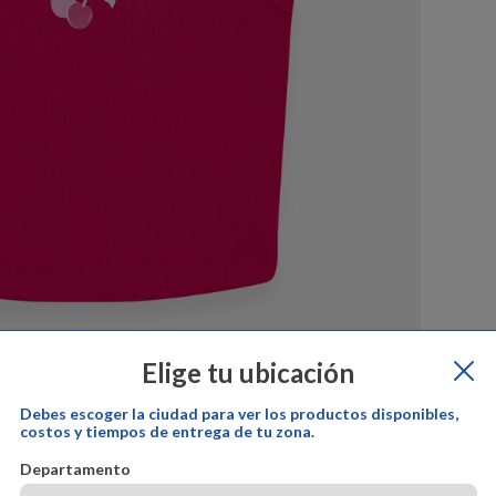
Elige tu ubicación
Debes escoger la ciudad para ver los productos disponibles,
costos y tiempos de entrega de tu zona.
por:
offcorss
Cambios y devoluciones:
offcorss
Garantía del prod
Departamento