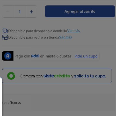
－
＋
Agregar al carrito
Ver más
Disponible para despacho a domicilio
Ver más
Disponible para retiro en tienda
Compra con
y
solicita tu cupo.
ucto:
offcorss