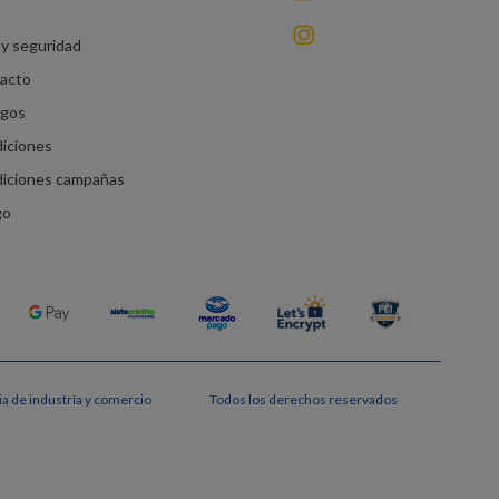
instagram
y seguridad
racto
agos
diciones
diciones campañas
go
a de industría y comercio
Todos los derechos reservados