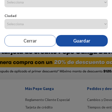
Camiseta manga sisa en tejido de punto silueta ajustada, ideal para un l
bordado y estampado Composición: 96% algodón 4% elastano. ¡Comp
Ciudad
Cerrar
Guardar
Más Pepe Ganga
Pedidos y dev
Reglamento Cliente Especial
Cambios y Devo
Tarjeta de crédito
Tiempos de ent