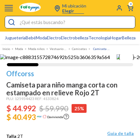
0
Mi ubicación
Elegir
¿Qué estás buscando?
Jugueteria
Bebé
Moda
Electro
Electrobelleza
Tecnología
Hogar
Belleza
D
Electrobelleza
Moda
Moda niños
Vestuario Exterior Niño
Camisetas
Camiseta para niño manga corta con estampado en relieve
Pijamas
Electro
Offcorss
Figuras Toy Story
Camiseta para niño manga corta con
Carters
estampado en relieve Rojo 2T
Cartas Pokemon
PLU:
125934423
REF:
4133824
$
44
.
992
$
59
.
990
25%
Silla Mecedora Bebé
$ 40.493
Davivienda
Bebes
Cuna Colecho
Guia de talla
Talla
:
2T