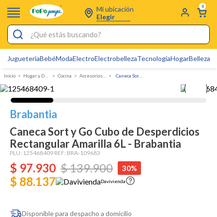
0
Mi ubicación
Elegir
¿Qué estás buscando?
Jugueteria
Bebé
Moda
Electro
Electrobelleza
Tecnología
Hogar
Belleza
D
Electrobelleza
Hogar y Decoracion
Cocina
Accesorios para Cocina
Caneca Sort y Go Cubo de Desperdicios Rectangular Amarilla 6L - Brabantia
Pijamas
Electro
Brabantia
Figuras Toy Story
Caneca Sort y Go Cubo de Desperdicios
Carters
Rectangular Amarilla 6L - Brabantia
Silla Mecedora Bebé
PLU:
125468409
REF:
BRA-109683
$
97
.
930
$
139
.
900
30%
Bebes
$ 88.137
Davivienda
Cuna Colecho
Cartas Pokemon
Disponible para despacho a domicilio