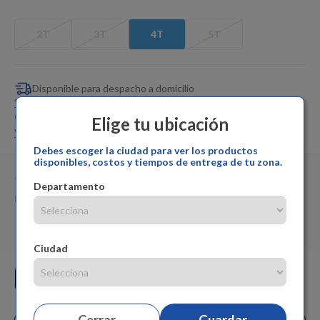
Dinosaurio Juguete
2T
3T
4T
5T
Disponible para despacho a domicilio
Ver más
Disponible para retiro en tienda
Elige tu ubicación
Ver más
Debes escoger la ciudad para ver los productos
disponibles, costos y tiempos de entrega de tu zona.
Vendido por:
Pepe Ganga
Departamento
Cambios y devoluciones:
Pepe Ganga
Garantía del producto:
Pepe Ganga
Ciudad