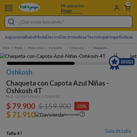
0
Mi ubicación
Elegir
¿Qué estás buscando?
Jugueteria
Bebé
Moda
Electro
Electrobelleza
Tecnología
Hogar
Belleza
D
Electrobelleza
Moda
Moda niñas
Vestuario Exterior Niña
Chaquetas Y Chalecos
Chaqueta con Capota Azul Niñas - Oshkosh
Pijamas
Electro
Oshkosh
Figuras Toy Story
Chaqueta con Capota Azul Niñas -
Carters
Oshkosh 4T
Cartas Pokemon
PLU:
125937199
REF:
2T263910
$
79
.
900
$
159
.
900
50%
Silla Mecedora Bebé
$ 71.910
Davivienda
Bebes
Cuna Colecho
Guia de talla
Talla
:
4T