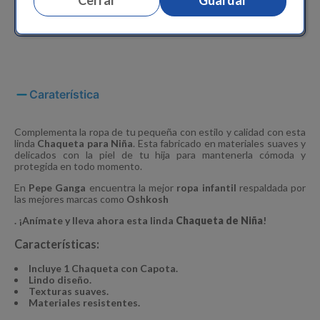
Cerrar
Guardar
Compra con
en
2
cuotas de
$46.951/mensual.
Solicita tu cupo.
Caraterística
Complementa la ropa de tu pequeña con estilo y calidad con esta
linda
Chaqueta para Niña
. Esta fabricado en materiales suaves y
delicados con la piel de tu hija para mantenerla cómoda y
protegida en todo momento.
En
Pepe Ganga
encuentra la mejor
ropa infantil
respaldada por
las mejores marcas como
Oshkosh
. ¡Anímate y lleva ahora esta linda
Chaqueta de Niña
!
Características:
Incluye 1 Chaqueta con Capota.
Lindo diseño.
Texturas suaves.
Materiales resistentes.