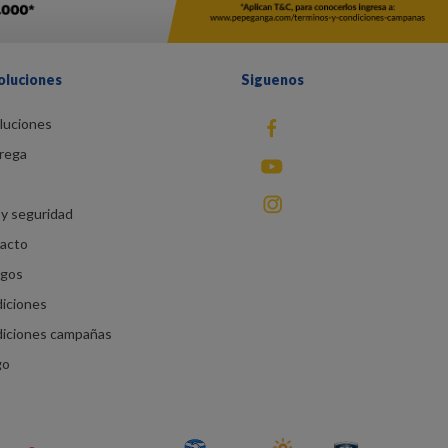
oluciones
Siguenos
luciones
fb
rega
You Tube
instagram
y seguridad
racto
agos
diciones
diciones campañas
go