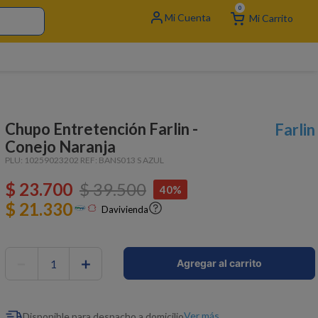
0
Chupo Entretención Farlin -
Farlin
Conejo Naranja
PLU:
10259023202
REF:
BANS013 S AZUL
$
23
.
700
$
39
.
500
40%
$ 21.330
Davivienda
－
＋
Agregar al carrito
Ver más
Disponible para despacho a domicilio