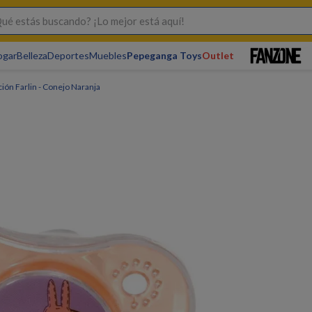
s buscando? ¡Lo mejor está aquí!
ogar
Belleza
Deportes
Muebles
Pepeganga Toys
Outlet
ión Farlin - Conejo Naranja