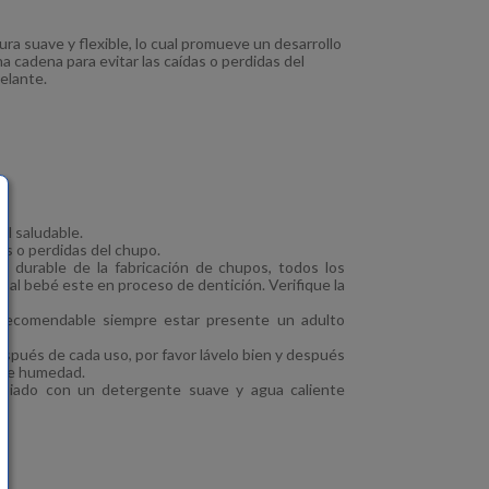
ra suave y flexible, lo cual promueve un desarrollo
 cadena para evitar las caídas o perdidas del
elante.
al saludable.
as o perdidas del chupo.
s durable de la fabricación de chupos, todos los
l bebé este en proceso de dentición. Verifique la
 recomendable siempre estar presente un adulto
spués de cada uso, por favor lávelo bien y después
e de humedad.
impiado con un detergente suave y agua caliente