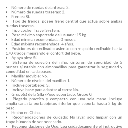
Número de ruedas delanteras: 2.
Número de ruedas traseras: 2.
Frenos: Si.
Tipo de frenos: posee freno central que actúa sobre ambas
ruedas traseras.
Tipo coche: Travel System.
Peso máximo soportado del usuario: 15 kg.
Edad mínima recomendada: 0 meses.
Edad máxima recomendada: 4 años.
Posiciones de reclinado: asiento con respaldo reclinable hasta
170 grados mejorando el confort del bebe.
Apoya pies: Sí.
Sistema de sujeción del niño: cinturón de seguridad de 5
puntas ajustable con almohadillas para garantizar la seguridad y
comodidad en cada paseo.
Manillar movible: No.
Número de niveles del manillar: 1.
Incluye portabebé: Si.
Incluye base para adaptar al carro: No.
Grupo(s) de la Silla /Peso soportado: Grupo 0.
Plegado practico y compacto con una sola mano. Incluye
amplia canasta portaobjetos inferior que soporta hasta 2 kg de
peso.
Hecho en China.
Recomendaciones de cuidado: No lavar, solo limpiar con un
trapo húmedo de ser necesario.
Recomendaciones de Uso: Lea cuidadosamente el instructivo