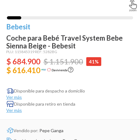
Dinosaurio Juguete
Bebesit
Coche para Bebé Travel System Bebe
Sienna Beige - Bebesit
PLU:
115845319
REF:
5282BG
$
684
.
900
$
1
.
151
.
900
41%
$ 616.410
Davivienda
Disponible para despacho a domicilio
Ver más
Disponible para retiro en tienda
Ver más
Vendido por:
Pepe Ganga