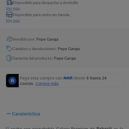
Dinosaurio Juguete
Disponible para despacho a domicilio
Ver más
Disponible para retiro en tienda
Ver más
Vendido por:
Pepe Ganga
Cambios y devoluciones:
Pepe Ganga
Garantía del producto:
Pepe Ganga
Caraterística
El
coche con portabebés Galaxy Premium de
Bebesit
es la