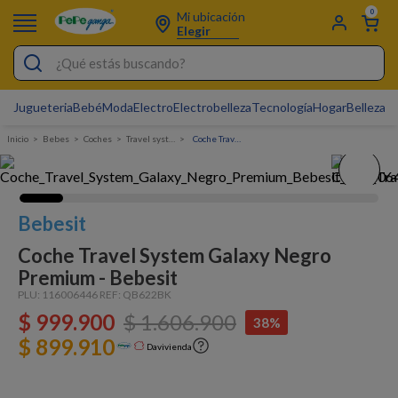
0
Mi ubicación
Elegir
¿Qué estás buscando?
Jugueteria
Bebé
Moda
Electro
Electrobelleza
Tecnología
Hogar
Belleza
D
Electrobelleza
Bebes
Coches
Travel system
Coche Travel System Galaxy Negro Premium - Bebesit
Pijamas
Electro
Figuras Toy Story
Bebesit
Carters
Coche Travel System Galaxy Negro
Premium - Bebesit
Silla Mecedora Bebé
PLU:
116006446
REF:
QB622BK
Bebes
$
999
.
900
$
1
.
606
.
900
38%
$ 899.910
Cuna Colecho
Davivienda
Cartas Pokemon