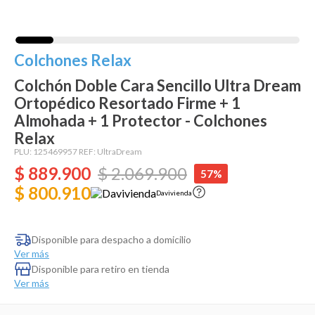
Dinosaurio Juguete
Colchones Relax
Colchón Doble Cara Sencillo Ultra Dream
Ortopédico Resortado Firme + 1
Almohada + 1 Protector - Colchones
Relax
PLU:
125469957
REF:
UltraDream
$
889
.
900
$
2
.
069
.
900
57%
$ 800.910
Davivienda
Disponible para despacho a domicilio
Ver más
Disponible para retiro en tienda
Ver más