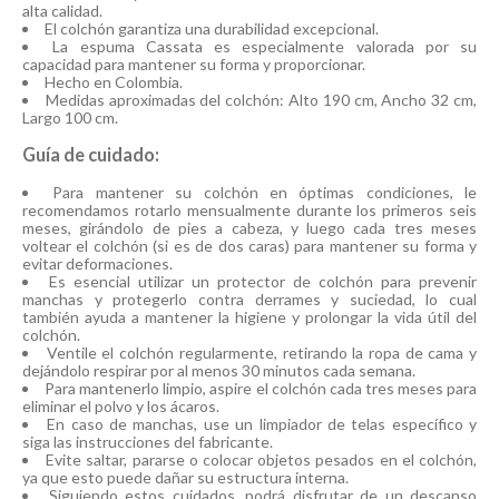
alta calidad.
El colchón garantiza una durabilidad excepcional.
La espuma Cassata es especialmente valorada por su
capacidad para mantener su forma y proporcionar.
Hecho en Colombia.
Medidas aproximadas del colchón: Alto 190 cm, Ancho 32 cm,
Largo 100 cm.
Guía de cuidado:
Para mantener su colchón en óptimas condiciones, le
recomendamos rotarlo mensualmente durante los primeros seis
meses, girándolo de pies a cabeza, y luego cada tres meses
voltear el colchón (si es de dos caras) para mantener su forma y
evitar deformaciones.
Es esencial utilizar un protector de colchón para prevenir
manchas y protegerlo contra derrames y suciedad, lo cual
también ayuda a mantener la higiene y prolongar la vida útil del
colchón.
Ventile el colchón regularmente, retirando la ropa de cama y
dejándolo respirar por al menos 30 minutos cada semana.
Para mantenerlo limpio, aspire el colchón cada tres meses para
eliminar el polvo y los ácaros.
En caso de manchas, use un limpiador de telas específico y
siga las instrucciones del fabricante.
Evite saltar, pararse o colocar objetos pesados en el colchón,
ya que esto puede dañar su estructura interna.
Siguiendo estos cuidados, podrá disfrutar de un descanso