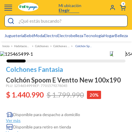
0
Mi ubicación
Elegir
¿Qué estás buscando?
Jugueteria
Bebé
Moda
Electro
Electrobelleza
Tecnología
Hogar
Belleza
D
Electrobelleza
Habitacion y Colchones
Colchones
Colchones Sencillos
Colchón Spoom E Ventto New 100x190
Pijamas
Electro
Colchones Fantasia
Figuras Toy Story
Colchón Spoom E Ventto New 100x190
Carters
PLU:
125465499
REF:
7701579278045
$
1
Silla Mecedora Bebé
.
440
.
990
$
1
.
799
.
990
20%
Bebes
Cuna Colecho
Disponible para despacho a domicilio
Ver más
Cartas Pokemon
Disponible para retiro en tienda