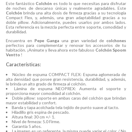
Este fantástico
Colchón
es todo lo que necesitas para disfrutar
de noches de descanso únicas y realmente agradables. Este
Colchón
brinda una alta dosis de firmeza gracias a su tecnología
Compact Flex, y, además, una gran adaptabilidad gracias a su
doble pillow. Adicionalmente, puedes usarlos por ambos lados.
Esta referencia es la mezcla perfecta entre soporte, comodidad y
durabilidad.
Encuentra en
Pepe Ganga
una gran variedad de
colchones
perfectos para complementar y renovar los accesorios de tu
habitación. ¡Anímate y lleva ahora este fabuloso
Colchón Spoom
Ventto
!
Características:
Núcleo de espuma COMPACT FLEX: Espuma aglomerada de
alta densidad que posee gran resistencia, durabilidad, y, además,
le brinda un alto grado de firmeza al colchón.
Lámina de espuma NEOPREX: Aumenta el soporte y
proporciona mayor comodidad al colchón.
Doble pillow: soporte en ambas caras del colchón que brindan
mayor estabilidad y confort.
Banda y tapa acolchada tela tejido de punto suave al tacto.
Hiladillo gris espina de pescado.
Altura final: 30 cm +/- 1.
Nivel de firmeza: 5.0 Firme.
Garantía 5 años.
La imagen es un referente, la misma puede variar el color. / No