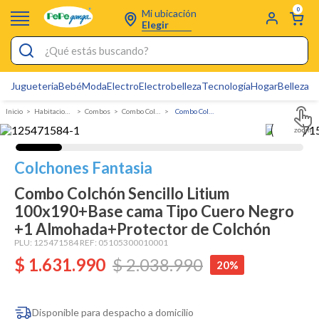
0
Mi ubicación
Elegir
¿Qué estás buscando?
Jugueteria
Bebé
Moda
Electro
Electrobelleza
Tecnología
Hogar
Belleza
D
Electrobelleza
Habitacion y Colchones
Combos
Combo Colchon y Base Cama
Combo Colchón Sencillo Litium 100x190+Base cama Tipo Cuero Negro +1 Almohada+Protector de Colchón
Pijamas
Electro
Colchones Fantasia
Figuras Toy Story
Combo Colchón Sencillo Litium
Carters
100x190+Base cama Tipo Cuero Negro
Cartas Pokemon
+1 Almohada+Protector de Colchón
PLU:
125471584
REF:
05105300010001
Silla Mecedora Bebé
$
1
.
631
.
990
$
2
.
038
.
990
20%
Bebes
Cuna Colecho
Disponible para despacho a domicilio