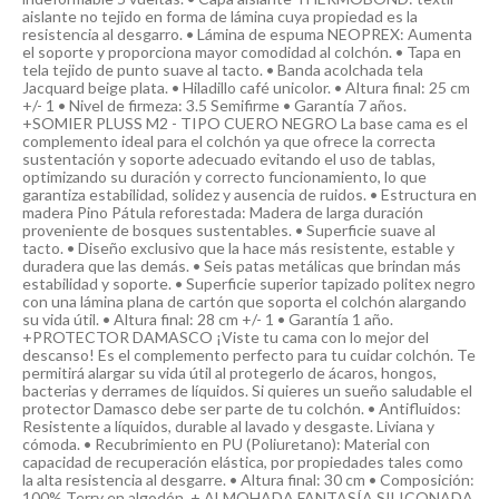
aislante no tejido en forma de lámina cuya propiedad es la
resistencia al desgarro. • Lámina de espuma NEOPREX: Aumenta
el soporte y proporciona mayor comodidad al colchón. • Tapa en
tela tejido de punto suave al tacto. • Banda acolchada tela
Jacquard beige plata. • Hiladillo café unicolor. • Altura final: 25 cm
+/- 1 • Nivel de firmeza: 3.5 Semifirme • Garantía 7 años.
+SOMIER PLUSS M2 - TIPO CUERO NEGRO La base cama es el
complemento ideal para el colchón ya que ofrece la correcta
sustentación y soporte adecuado evitando el uso de tablas,
optimizando su duración y correcto funcionamiento, lo que
garantiza estabilidad, solidez y ausencia de ruidos. • Estructura en
madera Pino Pátula reforestada: Madera de larga duración
proveniente de bosques sustentables. • Superficie suave al
tacto. • Diseño exclusivo que la hace más resistente, estable y
duradera que las demás. • Seis patas metálicas que brindan más
estabilidad y soporte. • Superficie superior tapizado politex negro
con una lámina plana de cartón que soporta el colchón alargando
su vida útil. • Altura final: 28 cm +/- 1 • Garantía 1 año.
+PROTECTOR DAMASCO ¡Viste tu cama con lo mejor del
descanso! Es el complemento perfecto para tu cuidar colchón. Te
permitirá alargar su vida útil al protegerlo de ácaros, hongos,
bacterias y derrames de líquidos. Si quieres un sueño saludable el
protector Damasco debe ser parte de tu colchón. • Antifluidos:
Resistente a líquidos, durable al lavado y desgaste. Liviana y
cómoda. • Recubrimiento en PU (Poliuretano): Material con
capacidad de recuperación elástica, por propiedades tales como
la alta resistencia al desgarre. • Altura final: 30 cm • Composición:
100% Terry en algodón. + ALMOHADA FANTASÍA SILICONADA