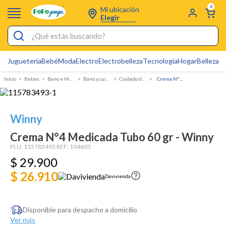
0
Mi ubicación
Elegir
¿Qué estás buscando?
Jugueteria
Bebé
Moda
Electro
Electrobelleza
Tecnología
Hogar
Belleza
D
Electrobelleza
Bebes
Bano e Higiene
Bano y cuidado de la piel
Cuidado de la piel
Crema N°4 Medicada Tubo 60 gr - Winny
Pijamas
Electro
Winny
Figuras Toy Story
Crema N°4 Medicada Tubo 60 gr - Winny
Carters
PLU:
115783493
REF:
104603
$
29
Cartas Pokemon
.
900
$ 26.910
Silla Mecedora Bebé
Davivienda
Bebes
Disponible para despacho a domicilio
Cuna Colecho
Ver más