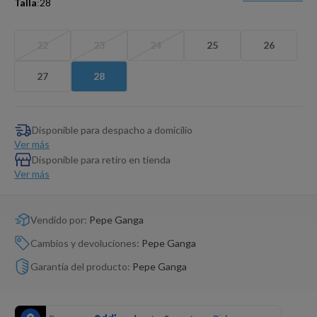
Talla
:
28
Dinosaurio Juguete
22
23
24
25
26
27
28
Disponible para despacho a domicilio
Ver más
Disponible para retiro en tienda
Ver más
Vendido por:
Pepe Ganga
Cambios y devoluciones:
Pepe Ganga
Garantía del producto:
Pepe Ganga