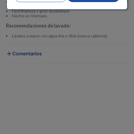
Suela antideslizante que brinda comodidad y seguridad al
caminar.
Fácil limpieza y gran durabilidad.
Hecho en Vietnam.
Recomendaciones de lavado:
Lávalos a mano con agua fría o tibia (nunca caliente).
Comentarios