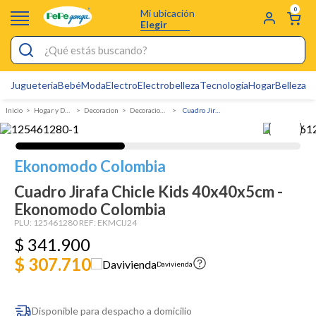
0
Mi ubicación
Elegir
¿Qué estás buscando?
Jugueteria
Bebé
Moda
Electro
Electrobelleza
Tecnología
Hogar
Belleza
D
Electrobelleza
Hogar y Decoracion
Decoracion
Decoracion de pared
Cuadro Jirafa Chicle Kids 40x40x5cm - Ekonomodo Colombia
Pijamas
Electro
Ekonomodo Colombia
Figuras Toy Story
Cuadro Jirafa Chicle Kids 40x40x5cm -
Carters
Ekonomodo Colombia
Silla Mecedora Bebé
PLU:
125461280
REF:
EKMCIJ24
$
341
.
900
Bebes
$ 307.710
Davivienda
Cuna Colecho
Cartas Pokemon
Disponible para despacho a domicilio