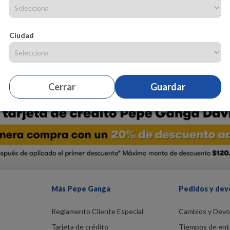
Lúcete en tu
hogar
con el
Cuadro Oso Skate King
de la marca
E
expresividad a la imagen y hace que la
decoración
sea más vibrant
lona, siendo resistente y duradero, adicional las
imágenes
vienen con a
Ciudad
Dale un toque de estilo a los ambientes de tu hogar con este hermos
excelente calidad. ¡Anímate y llévalo ya mismo!
Cerrar
Guardar
Más Pepe Ganga
Pedidos y dev
Reglamento Cliente Especial
Cambios y Devo
Tarjeta de crédito
Tiempos de ent