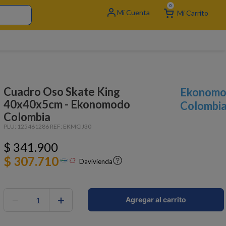
0
Cuadro Oso Skate King
Ekonom
40x40x5cm - Ekonomodo
Colombi
Colombia
PLU:
125461286
REF:
EKMCIJ30
$
341
.
900
$ 307.710
Davivienda
－
＋
Agregar al carrito