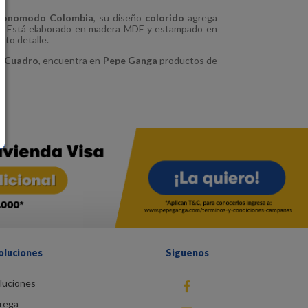
konomodo Colombia
, su diseño
colorido
agrega
e. Está elaborado en madera MDF y estampado en
lto detalle.
o
Cuadro
, encuentra en
Pepe Ganga
productos de
oluciones
Siguenos
luciones
fb
rega