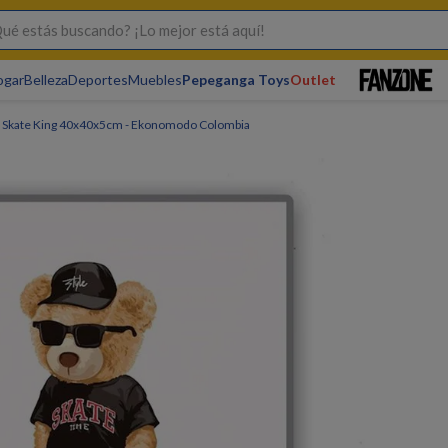
s buscando? ¡Lo mejor está aquí!
ogar
Belleza
Deportes
Muebles
Pepeganga Toys
Outlet
 Skate King 40x40x5cm - Ekonomodo Colombia