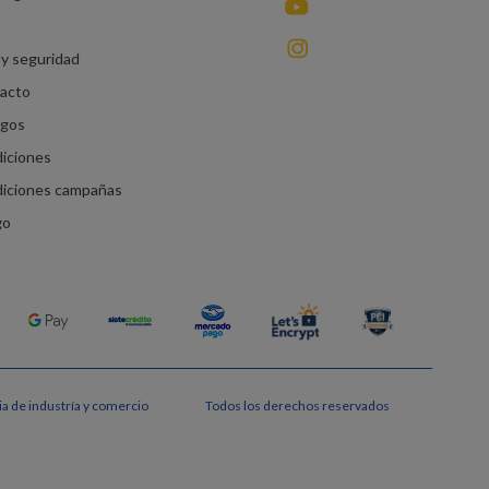
You Tube
instagram
y seguridad
racto
agos
diciones
diciones campañas
go
a de industría y comercio
Todos los derechos reservados