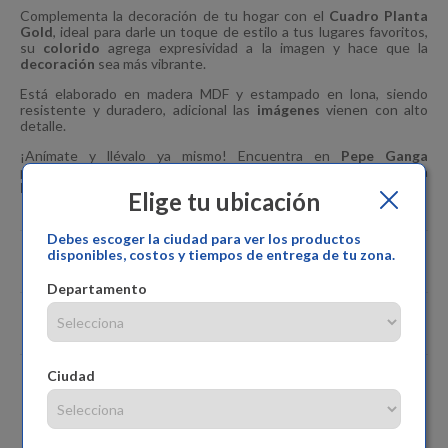
Complementa la decoración de tu hogar con el
Cuadro Planta
Gold
, ideal para darle un toque de estilo a tus lugares favoritos,
su
colorido
agrega expresividad a la imagen y hace que la
decoración
sea más vibrante.
Está elaborado en madera MDF y estampado en lona, siendo
resistente y duradero, adicional las
imágenes
vienen con alto
detalle.
¡Anímate y llévalo ya mismo! Encuentra en
Pepe Ganga
productos de excelente calidad para decorar tu
hogar
de la marca
Ekonomodo Colombia
.
Elige tu ubicación
Debes escoger la ciudad para ver los productos
disponibles, costos y tiempos de entrega de tu zona.
Especificaciones
Departamento
Comentarios
Ciudad