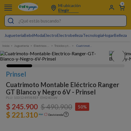
0
Mi ubicación
Elegir
¿Qué estás buscando?
Jugueteria
Bebé
Moda
Electro
Electrobelleza
Tecnología
Hogar
Belleza
D
Electrobelleza
Jugueteria
electricos y montables
triciclos y tres ruedas
Cuatrimoto Montable Eléctrico Ranger GT Blanco y Negro 6V - Prinsel
Pijamas
Electro
Figuras Toy Story
Prinsel
Carters
Cuatrimoto Montable Eléctrico Ranger
GT Blanco y Negro 6V - Prinsel
Silla Mecedora Bebé
PLU:
103124958
REF:
EM2401W
Bebes
$
245
.
900
$
490
.
900
50%
Cartas Pokemon
$ 221.310
Davivienda
Cuna Colecho