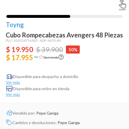
Dinosaurio Juguete
Toyng
Cubo Rompecabezas Avengers 48 Piezas
PLU:
100154756
REF:
ADP-9670-AV
$
19
.
950
$
39
.
900
50%
$ 17.955
Davivienda
Disponible para despacho a domicilio
Ver más
Disponible para retiro en tienda
Ver más
Vendido por:
Pepe Ganga
Cambios y devoluciones:
Pepe Ganga