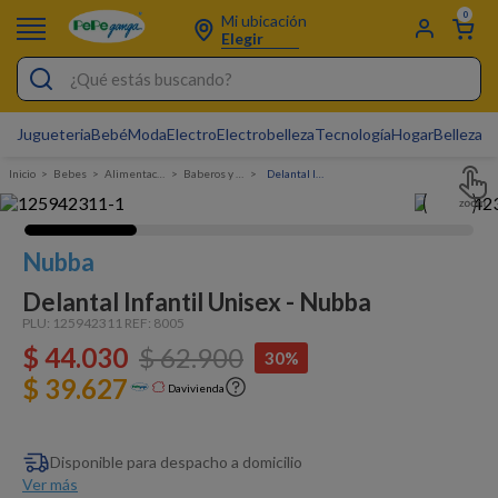
0
Mi ubicación
Elegir
¿Qué estás buscando?
Jugueteria
Bebé
Moda
Electro
Electrobelleza
Tecnología
Hogar
Belleza
D
Electrobelleza
Bebes
Alimentacion
Baberos y panos
Delantal Infantil Unisex - Nubba
Pijamas
Electro
Nubba
Figuras Toy Story
Delantal Infantil Unisex - Nubba
Carters
PLU:
125942311
REF:
8005
$
44
Silla Mecedora Bebé
.
030
$
62
.
900
30%
$ 39.627
Bebes
Davivienda
Cuna Colecho
Disponible para despacho a domicilio
Cartas Pokemon
Ver más