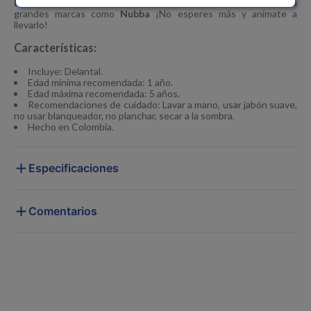
Bebés
y complementa los accesorios de tu pequeño junto a
grandes marcas como
Nubba
¡No esperes más y anímate a
llevarlo!
Características:
Incluye: Delantal.
Edad mínima recomendada: 1 año.
Edad máxima recomendada: 5 años.
Recomendaciones de cuidado: Lavar a mano, usar jabón suave,
no usar blanqueador, no planchar, secar a la sombra.
Hecho en Colombia.
Especificaciones
Comentarios