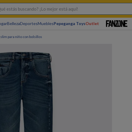
s buscando? ¡Lo mejor está aquí!
ogar
Belleza
Deportes
Muebles
Pepeganga Toys
Outlet
slim para niño con bolsillos