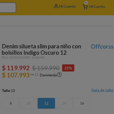
0
Denim silueta slim para niño con
Offcorss
bolsillos Indigo Oscuro 12
PLU:
125935013
REF:
5136192
$
119
.
992
$
159
.
990
25%
$ 107.993
Davivienda
Guia de talla
Talla
:
12
8
10
12
14
16