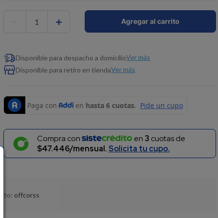
－
＋
Agregar al carrito
Ver más
Disponible para despacho a domicilio
Ver más
Disponible para retiro en tienda
Compra con
en
3
cuotas de
$47.446/mensual.
Solicita tu cupo.
ucto:
offcorss