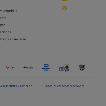
instagram
y seguridad
racto
agos
diciones
diciones campañas
go
a de industría y comercio
Todos los derechos reservados