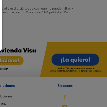
dad y estilo. ¡El toque cool que no puede faltar! -
zul Composición: 85% algodón 14% poliéster 1%
oluciones
Siguenos
luciones
fb
rega
You Tube