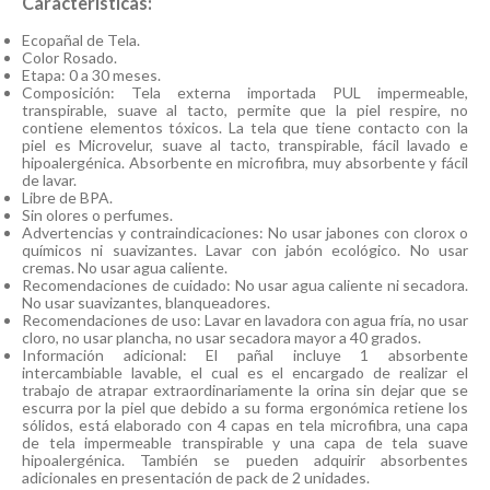
Características:
Ecopañal de Tela.
Color Rosado.
Etapa: 0 a 30 meses.
Composición: Tela externa importada PUL impermeable,
transpirable, suave al tacto, permite que la piel respire, no
contiene elementos tóxicos. La tela que tiene contacto con la
piel es Microvelur, suave al tacto, transpirable, fácil lavado e
hipoalergénica. Absorbente en microfibra, muy absorbente y fácil
de lavar.
Libre de BPA.
Sin olores o perfumes.
Advertencias y contraindicaciones: No usar jabones con clorox o
químicos ni suavizantes. Lavar con jabón ecológico. No usar
cremas. No usar agua caliente.
Recomendaciones de cuidado: No usar agua caliente ni secadora.
No usar suavizantes, blanqueadores.
Recomendaciones de uso: Lavar en lavadora con agua fría, no usar
cloro, no usar plancha, no usar secadora mayor a 40 grados.
Información adicional: El pañal incluye 1 absorbente
intercambiable lavable, el cual es el encargado de realizar el
trabajo de atrapar extraordinariamente la orina sin dejar que se
escurra por la piel que debido a su forma ergonómica retiene los
sólidos, está elaborado con 4 capas en tela microfibra, una capa
de tela impermeable transpirable y una capa de tela suave
hipoalergénica. También se pueden adquirir absorbentes
adicionales en presentación de pack de 2 unidades.