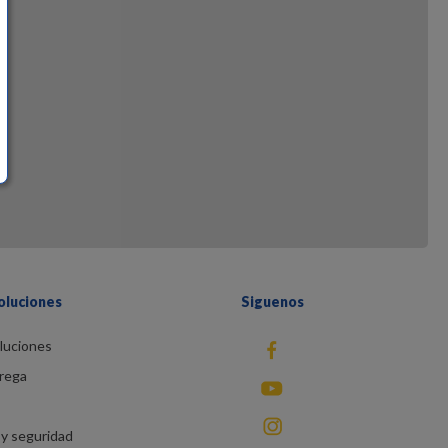
oluciones
Siguenos
luciones
fb
rega
You Tube
instagram
y seguridad