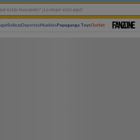
s buscando? ¡Lo mejor está aquí!
ogar
Belleza
Deportes
Muebles
Pepeganga Toys
Outlet