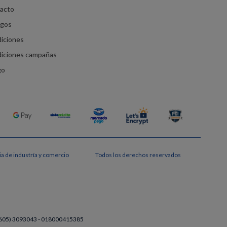
racto
agos
diciones
diciones campañas
go
a de industría y comercio
Todos los derechos reservados
a (605) 3093043 - 018000415385