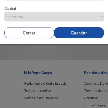
Ciudad
Cerrar
Guardar
Más Pepe Ganga
Pedidos y dev
Reglamento Cliente Especial
Cambios y Devo
Tarjeta de crédito
Tiempos de ent
Ventas institucionales
Garantías
d
Formas de pago 