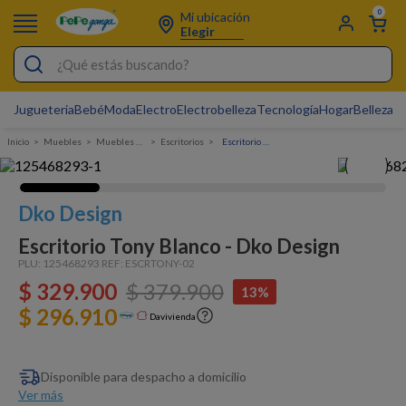
0
Mi ubicación
Elegir
¿Qué estás buscando?
Jugueteria
Bebé
Moda
Electro
Electrobelleza
Tecnología
Hogar
Belleza
D
Electrobelleza
Muebles
Muebles de Oficina
Escritorios
Escritorio Tony Blanco - Dko Design
Pijamas
Electro
Dko Design
Figuras Toy Story
Escritorio Tony Blanco - Dko Design
Carters
PLU:
125468293
REF:
ESCRTONY-02
$
329
Silla Mecedora Bebé
.
900
$
379
.
900
13%
$ 296.910
Bebes
Davivienda
Cartas Pokemon
Disponible para despacho a domicilio
Cuna Colecho
Ver más