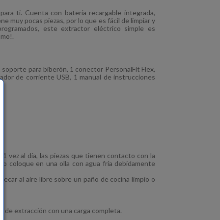
 para ti. Cuenta con batería recargable integrada,
 muy pocas piezas, por lo que es fácil de limpiar y
rogramados, este extractor eléctrico simple es
smo!.
 soporte para biberón, 1 conector PersonalFit Flex,
ador de corriente USB, 1 manual de instrucciones
 vez al día, las piezas que tienen contacto con la
) o coloque en una olla con agua fría debidamente
secar al aire libre sobre un paño de cocina limpio o
s de extracción con una carga completa.