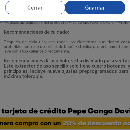
La tecnología 2-Phase Expression simula el ritmo de succión natural d
Cerrar
Guardar
El embudo PersonalFit Flex ofrece un mayor confort y un 11,8 % más d
Su sistema cerrado evita que la leche materna entre en el tubo.
Hecho en China.
Medidas aproximadas del producto: Alto 22 cm, Ancho 17,5 cm, Profu
Recomendaciones de cuidado:
Después de cada uso lave todos los elementos que tienen conta
preferiblemente de utensilios de bebé. Esterilice preferiblemente en l
lave con agua caliente directamente.
Recomendaciones de uso:Solo, se ha diseñado para ser fácil 
Este extractor de uso sencillo solo tiene cuatro botones, 
principales. Incluye nueve ajustes preprogramados para fa
máximo tolerable.