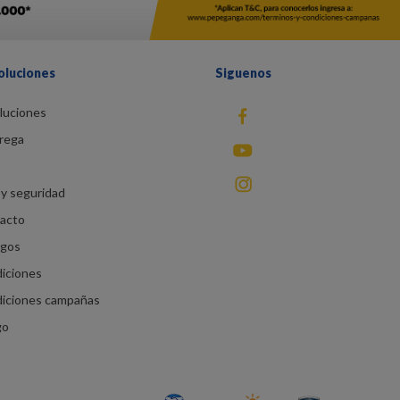
oluciones
Siguenos
luciones
fb
rega
You Tube
instagram
y seguridad
racto
agos
diciones
diciones campañas
go