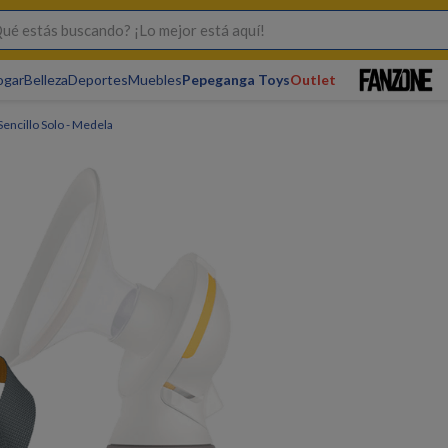
s buscando? ¡Lo mejor está aquí!
ogar
Belleza
Deportes
Muebles
Pepeganga Toys
Outlet
Sencillo Solo - Medela