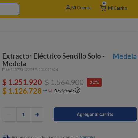
0
Extractor Eléctrico Sencillo Solo -
Medela
Medela
PLU:
115773492
REF:
101041624
$
1
.
251
.
920
$
1
.
564
.
900
20%
$ 1.126.728
Davivienda
－
＋
Agregar al carrito
Ver más
Disponible para despacho a domicilio